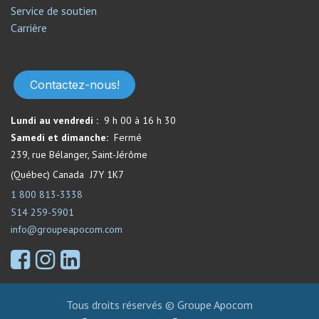
Service de soutien​
Carrière
Contactez-nous!
Lundi au vendredi :
9 h 00 à 16 h 30
Samedi et dimanche:
Fermé​
239, rue Bélanger, Saint-Jérôme
(Québec) Canada J7Y 1K7
1 800 813-3338
514 259-5901
info@groupeapocom.com
Tous droits réservés © Groupe Apocom