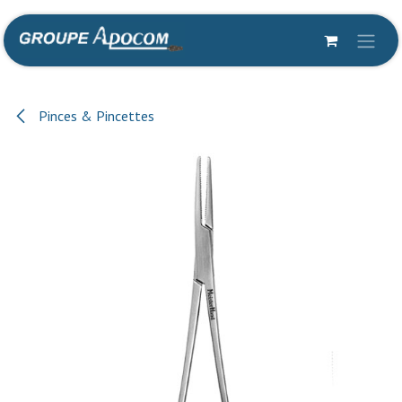
Se rendre au contenu
Pinces & Pincettes