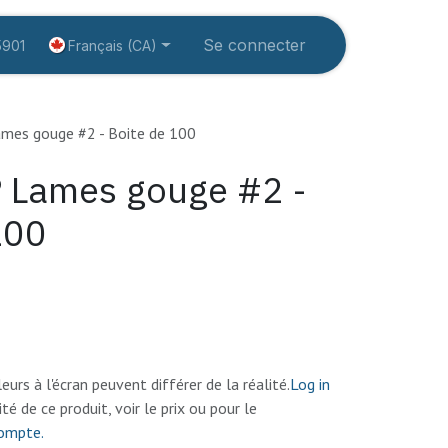
rvices
Éducation
À propos
Se connecter
Créer un compte
Français (CA)
5901
es gouge #2 - Boite de 100
 Lames gouge #2 -
100
eurs à l'écran peuvent différer de la réalité.
Log in
lité de ce produit, voir le prix ou pour le
compte.