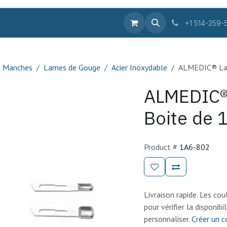
ique en ligne
Équipements
Fournitures
Pro
Se
+1 514-259-
 Manches
Lames de Gouge
Acier Inoxydable
ALMEDIC® Lam
ALMEDIC®
Boite de 
Product #
1A6-802
Livraison rapide. Les coul
pour vérifier la disponibi
personnaliser.
Créer un 