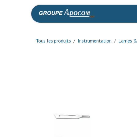
Se rendre au contenu
Accueil
Bout
Tous les produits
Instrumentation
Lames &