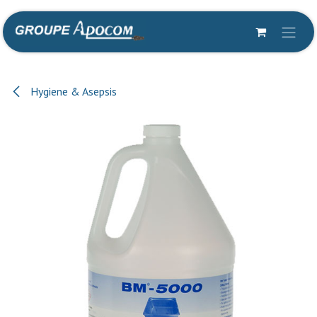
Se rendre au contenu
Hygiene & Asepsis