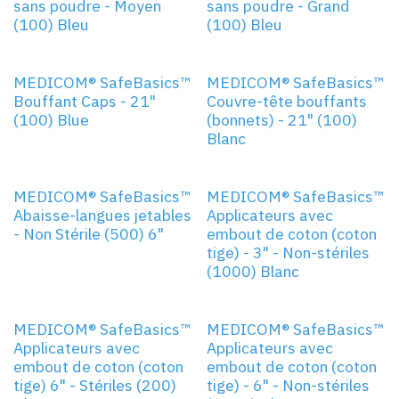
sans poudre - Moyen
sans poudre - Grand
(100) Bleu
(100) Bleu
MEDICOM® SafeBasics™
MEDICOM® SafeBasics™
Bouffant Caps - 21"
Couvre-tête bouffants
(100) Blue
(bonnets) - 21" (100)
Blanc
MEDICOM® SafeBasics™
MEDICOM® SafeBasics™
Abaisse-langues jetables
Applicateurs avec
- Non Stérile (500) 6"
embout de coton (coton
tige) - 3" - Non-stériles
(1000) Blanc
MEDICOM® SafeBasics™
MEDICOM® SafeBasics™
Applicateurs avec
Applicateurs avec
embout de coton (coton
embout de coton (coton
tige) 6" - Stériles (200)
tige) - 6" - Non-stériles