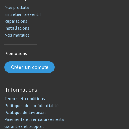
Nos produits
Entretien préventif
Réparations
Installations
Nos marques
________________
Promotions
Créer un compte
Informations
Termes et conditions
Politiques de confidentialité
Politique de Livraison
Paiements et remboursements
Garanties et support