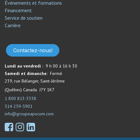
Événements et formations
Financement
Service de soutien​
Carrière
Contactez-nous!
Lundi au vendredi :
9 h 00 à 16 h 30
Samedi et dimanche:
Fermé​
239, rue Bélanger, Saint-Jérôme
(Québec) Canada J7Y 1K7
1 800 813-3338
514 259-5901
info@groupeapocom.com