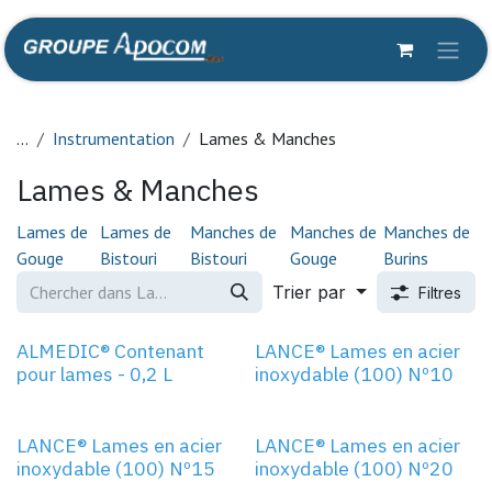
Se rendre au contenu
...
Instrumentation
Lames & Manches
Lames & Manches
Lames de
Lames de
Manches de
Manches de
Manches de
Gouge
Bistouri
Bistouri
Gouge
Burins
Trier par
Filtres
Nº10
ALMEDIC® Contenant
LANCE® Lames en acier
pour lames - 0,2 L
inoxydable (100) Nº10
Nº15
Nº20
LANCE® Lames en acier
LANCE® Lames en acier
inoxydable (100) Nº15
inoxydable (100) Nº20