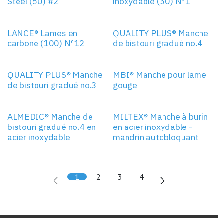
Steel (50) #2
inoxydable (50) Nº1
Nº12
LANCE® Lames en
QUALITY PLUS® Manche
carbone (100) Nº12
de bistouri gradué no.4
QUALITY PLUS® Manche
MBI® Manche pour lame
de bistouri gradué no.3
gouge
ALMEDIC® Manche de
MILTEX® Manche à burin
bistouri gradué no.4 en
en acier inoxydable -
acier inoxydable
mandrin autobloquant
1
2
3
4