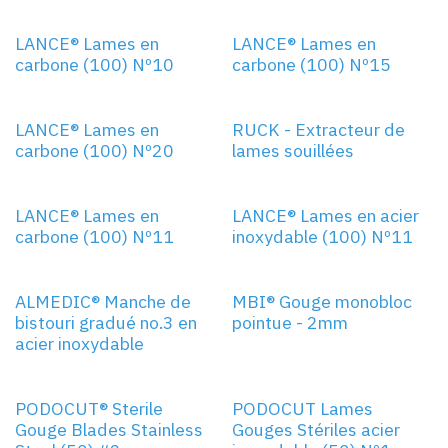
Nº10
Nº15
LANCE® Lames en
LANCE® Lames en
carbone (100) Nº10
carbone (100) Nº15
Nº20
LANCE® Lames en
RUCK - Extracteur de
carbone (100) Nº20
lames souillées
Nº11
Nº11
LANCE® Lames en
LANCE® Lames en acier
carbone (100) Nº11
inoxydable (100) Nº11
ALMEDIC® Manche de
MBI® Gouge monobloc
bistouri gradué no.3 en
pointue - 2mm
acier inoxydable
Nº2
Nº1
PODOCUT® Sterile
PODOCUT Lames
Gouge Blades Stainless
Gouges Stériles acier