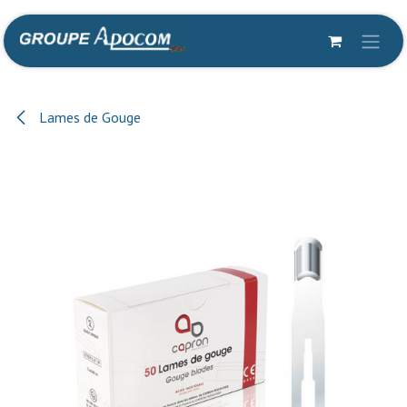
Se rendre au contenu
Lames de Gouge