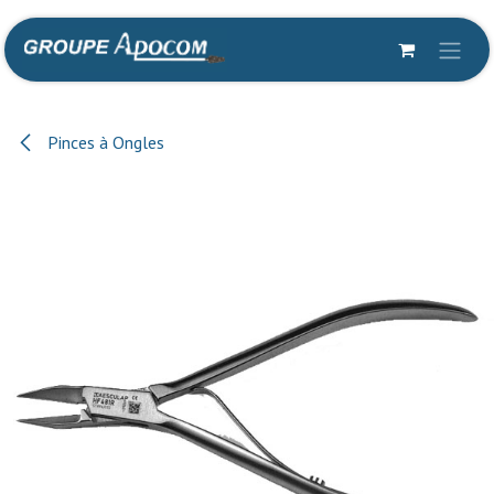
Se rendre au contenu
Pinces à Ongles