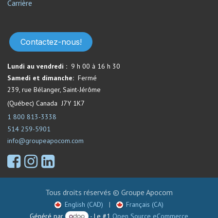
Carrière
Contactez-nous!
Lundi au vendredi :
9 h 00 à 16 h 30
Samedi et dimanche:
Fermé​
239, rue Bélanger, Saint-Jérôme
(Québec) Canada J7Y 1K7
1 800 813-3338
514 259-5901
info@groupeapocom.com
Tous droits réservés © Groupe Apocom
English (CAD)
|
Français (CA)
Généré par
- Le #1
Open Source eCommerce