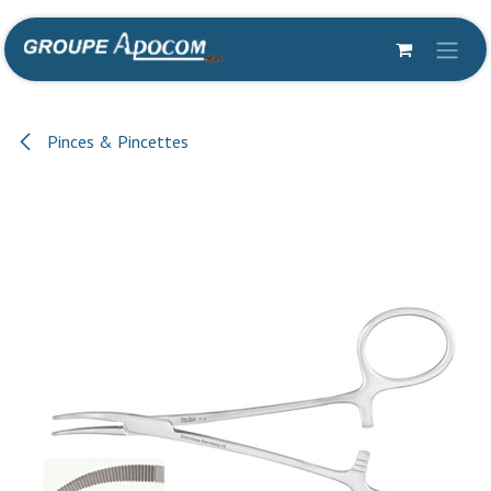
Se rendre au contenu
Pinces & Pincettes