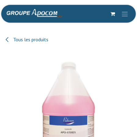
Se rendre au contenu
Tous les produits