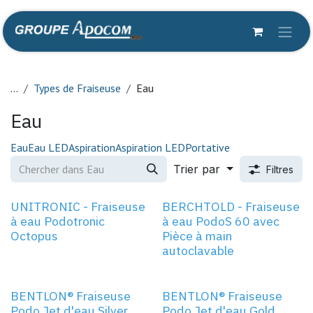
Se rendre au contenu
...
Types de Fraiseuse
Eau
Eau
Eau
Eau LED
Aspiration
Aspiration LED
Portative
Trier par
Filtres
UNITRONIC - Fraiseuse
BERCHTOLD - Fraiseuse
à eau Podotronic
à eau PodoS 60 avec
Octopus
Pièce à main
autoclavable
BENTLON® Fraiseuse
BENTLON® Fraiseuse
Podo Jet d'eau Silver
Podo Jet d'eau Gold