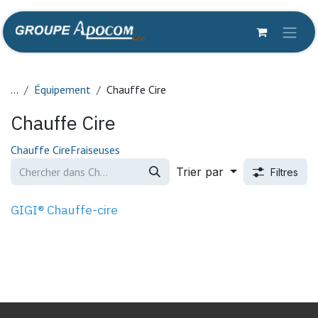
Se rendre au contenu
...
Équipement
Chauffe Cire
Chauffe Cire
Chauffe Cire
Fraiseuses
Trier par
Filtres
GIGI® Chauffe-cire