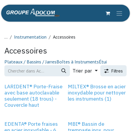
Se rendre au contenu
...
Instrumentation
Accessoires
Accessoires
Plateaux / Bassins / Jarres
Boîtes à Instruments
Étui
Trier par
Filtres
LARIDENT® Porte-Fraise
MILTEX® Brosse en acier
avec base autoclavable
inoxydable pour nettoyer
seulement (18 trous) -
les instruments (1)
Couvercle haut
EDENTA® Porte fraises
MBI® Bassin de
en acier inoxydable - 6
trempage inox. pour