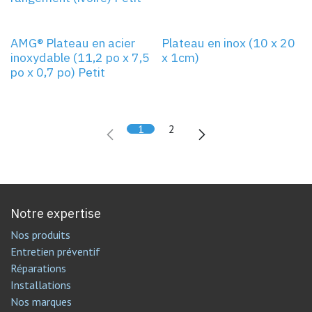
AMG® Plateau en acier
Plateau en inox (10 x 20
inoxydable (11,2 po x 7,5
x 1cm)
po x 0,7 po) Petit
1
2
Notre expertise
Nos produits
Entretien préventif
Réparations
Installations
Nos marques