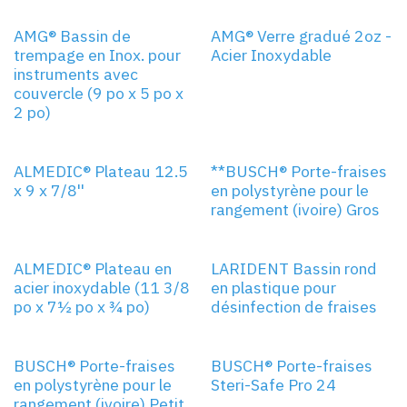
AMG® Bassin de
AMG® Verre gradué 2oz -
trempage en Inox. pour
Acier Inoxydable
instruments avec
couvercle (9 po x 5 po x
2 po)
ALMEDIC® Plateau 12.5
**BUSCH® Porte-fraises
x 9 x 7/8''
en polystyrène pour le
rangement (ivoire) Gros
ALMEDIC® Plateau en
LARIDENT Bassin rond
acier inoxydable (11 3/8
en plastique pour
po x 7½ po x ¾ po)
désinfection de fraises
BUSCH® Porte-fraises
BUSCH® Porte-fraises
en polystyrène pour le
Steri-Safe Pro 24
rangement (ivoire) Petit