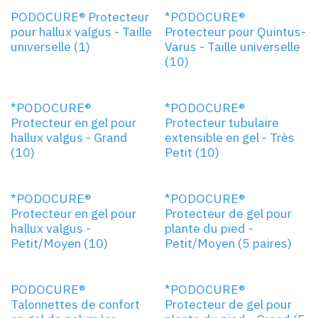
UNIVERSELLE
UNIVERSELLE
PODOCURE® Protecteur
*PODOCURE®
pour hallux valgus - Taille
Protecteur pour Quintus-
universelle (1)
Varus - Taille universelle
(10)
GRAND
TRÈS-PETIT
*PODOCURE®
*PODOCURE®
Protecteur en gel pour
Protecteur tubulaire
hallux valgus - Grand
extensible en gel - Très
(10)
Petit (10)
PETIT/MOYEN
PETIT/MOYEN
*PODOCURE®
*PODOCURE®
Protecteur en gel pour
Protecteur de gel pour
hallux valgus -
plante du pied -
Petit/Moyen (10)
Petit/Moyen (5 paires)
MOYEN
GRAND
PODOCURE®
*PODOCURE®
Talonnettes de confort
Protecteur de gel pour