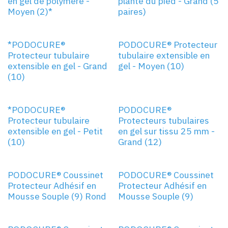
en gel de polymère -
plante du pied - Grand (5
Moyen (2)*
paires)
GRAND
MOYEN
*PODOCURE®
PODOCURE® Protecteur
Protecteur tubulaire
tubulaire extensible en
extensible en gel - Grand
gel - Moyen (10)
(10)
PETIT
GRAND
*PODOCURE®
PODOCURE®
Protecteur tubulaire
Protecteurs tubulaires
extensible en gel - Petit
en gel sur tissu 25 mm -
(10)
Grand (12)
ROND
PODOCURE® Coussinet
PODOCURE® Coussinet
Protecteur Adhésif en
Protecteur Adhésif en
Mousse Souple (9) Rond
Mousse Souple (9)