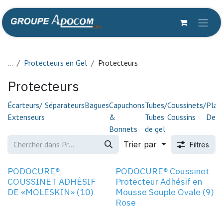
Se rendre au contenu
...
Protecteurs en Gel
Protecteurs
Protecteurs
Écarteurs/
Séparateurs
Bagues
Capuchons
Tubes/
Coussinets/
Plaq
Extenseurs
&
Tubes
Coussins
De G
Bonnets
de gel
Trier par
Filtres
OVAL
PODOCURE®
PODOCURE® Coussinet
COUSSINET ADHÉSIF
Protecteur Adhésif en
DE «MOLESKIN» (10)
Mousse Souple Ovale (9)
Rose