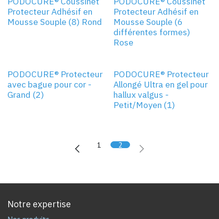
ROND
PODOCURE® Coussinet
PODOCURE® Coussinet
Protecteur Adhésif en
Protecteur Adhésif en
Mousse Souple (8) Rond
Mousse Souple (6
différentes formes)
Rose
PETIT/MOYEN
PODOCURE® Protecteur
PODOCURE® Protecteur
avec bague pour cor -
Allongé Ultra en gel pour
Grand (2)
hallux valgus -
Petit/Moyen (1)
1
2
Notre expertise