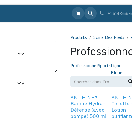
ique en ligne
Équipements
Fournitures
Pro
Se
+1 514-259-
Produits
Soins Des Pieds
Professionne
Professionnel
Sports
Ligne
Bleue
AKILÉÏNE®
AKILÉÏNE
Baume Hydra-
Toilette 
Défense (avec
Lotion
pompe) 500 ml
purifiant