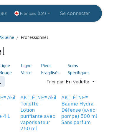
rvices
Éducation
À propos
Se connecter
Créer un compte
Français (CA)
5901
Akiléïne
Professionnel
l
Ligne
Ligne
Pieds
Soins
Rouge
Verte
Fragilisés
Spécifiques
En vedette
Trier par:
® Akil
AKILÉÏNE® Akil
AKILÉÏNE®
-
Toilette -
Baume Hydra-
Lotion
Défense (avec
e 4 L
purifiante avec
pompe) 500 ml
vaporisateur
Sans parfum
250 ml