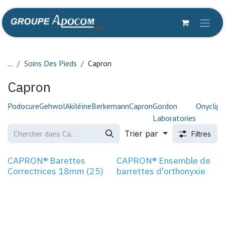
Se rendre au contenu
...
Soins Des Pieds
Capron
Capron
Podocure
Gehwol
Akiléïne
Berkemann
Capron
Gordon
Onyclip
O
Laboratories
Trier par
Filtres
CAPRON® Barettes
CAPRON® Ensemble de
Correctrices 18mm (25)
barrettes d'orthonyxie