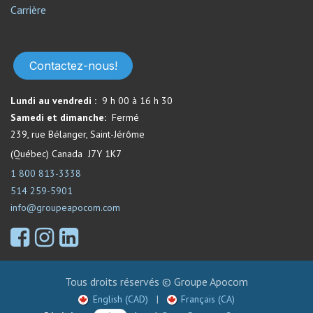
Carrière
Contactez-nous!
Lundi au vendredi :
9 h 00 à 16 h 30
Samedi et dimanche:
Fermé​
239, rue Bélanger, Saint-Jérôme
(Québec) Canada J7Y 1K7
1 800 813-3338
514 259-5901
info@groupeapocom.com
Tous droits réservés © Groupe Apocom
English (CAD)
|
Français (CA)