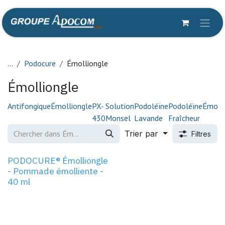
Se rendre au contenu
...
Podocure
Émolliongle
Émolliongle
Antifongique
Émolliongle
PX-
Solution
Podoléïne
Podoléïne
Émoll
430
Monsel
Lavande
Fraîcheur
Trier par
Filtres
PODOCURE® Émolliongle
- Pommade émolliente -
40 ml