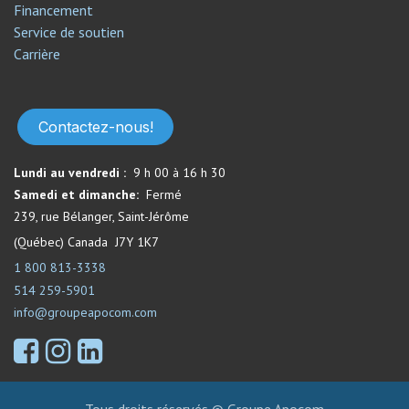
Financement
Service de soutien​
Carrière
Contactez-nous!
Lundi au vendredi :
9 h 00 à 16 h 30
Samedi et dimanche:
Fermé​
239, rue Bélanger, Saint-Jérôme
(Québec) Canada J7Y 1K7
1 800 813-3338
514 259-5901
info@groupeapocom.com
Tous droits réservés © Groupe Apocom