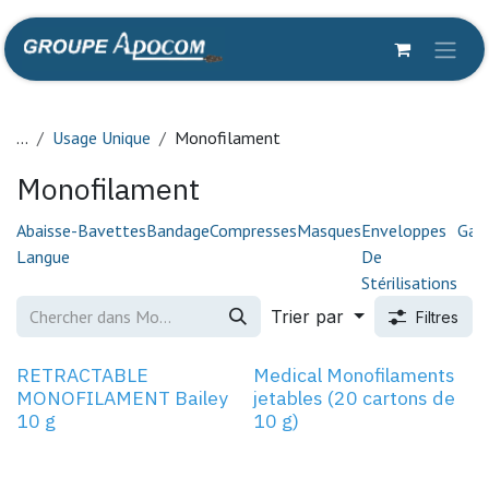
Se rendre au contenu
...
Usage Unique
Monofilament
Monofilament
Abaisse-
Bavettes
Bandage
Compresses
Masques
Enveloppes
Gan
Langue
De
Stérilisations
Trier par
Filtres
RETRACTABLE
Medical Monofilaments
MONOFILAMENT Bailey
jetables (20 cartons de
10 g
10 g)