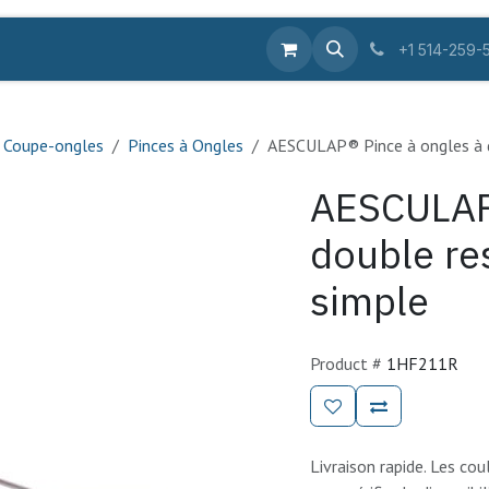
ique en ligne
Équipements
Fournitures
Pro
Se
+1 514-259-
 Coupe-ongles
Pinces à Ongles
AESCULAP® Pince à ongles à d
AESCULAP®
double re
simple
Product #
1HF211R
Livraison rapide. Les coul