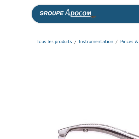
Se rendre au contenu
Accueil
Bout
Tous les produits
Instrumentation
Pinces &