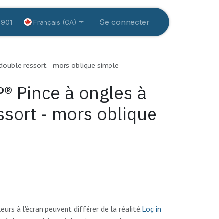
rvices
Éducation
À propos
Se connecter
Créer un compte
Français (CA)
5901
ouble ressort - mors oblique simple
 Pince à ongles à
ssort - mors oblique
eurs à l'écran peuvent différer de la réalité.
Log in