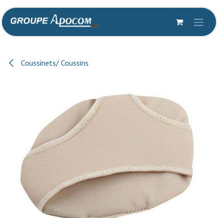
Se rendre au contenu
Coussinets/ Coussins